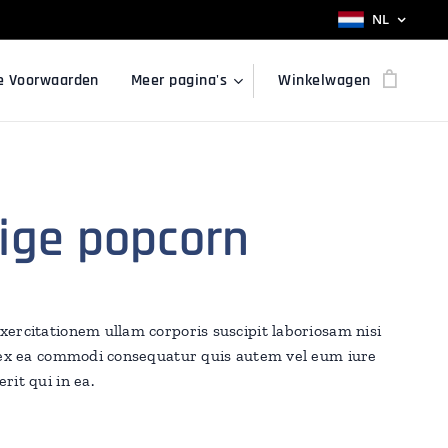
NL
e Voorwaarden
Meer pagina's
Winkelwagen
tige popcorn
ercitationem ullam corporis suscipit laboriosam nisi
 ex ea commodi consequatur quis autem vel eum iure
rit qui in ea.