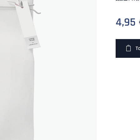
4,95
T