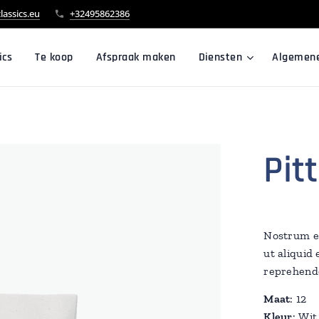
lassics.eu
+32495862386
ics
Te koop
Afspraak maken
Diensten
Algemen
Pit
Nostrum ex
ut aliquid
reprehende
Maat
: 12
Kleur
: Wit