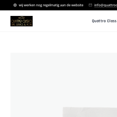
wij werken nog regelmatig aan de website
info@quattroc
Quattro Class